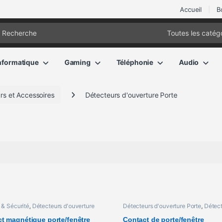
Accueil
B
ch for:
nformatique
Gaming
Téléphonie
Audio
rs et Accessoires
Détecteurs d'ouverture Porte
 & Sécurité
,
Détecteurs d'ouverture
Détecteurs d'ouverture Porte
,
Détect
Accessoires
t magnétique porte/fenêtre
Contact de porte/fenêtre