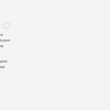
ui
trusion
une
types
ase