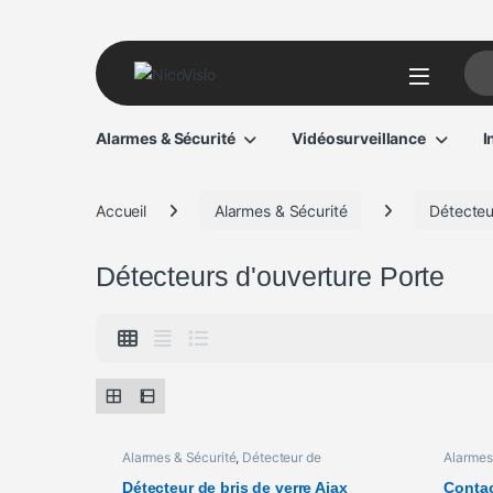
Sear
Alarmes & Sécurité
Vidéosurveillance
I
Accueil
Alarmes & Sécurité
Détecteu
Détecteurs d'ouverture Porte
Alarmes & Sécurité
,
Détecteur de
Alarmes
mouvement
,
Détecteurs d'ouverture Porte
,
Porte
Détecteurs et Accessoires
Détecteur de bris de verre Ajax
Contac