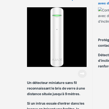
avec d
d’incl
Protég
contac
Détect
d’incl
renfor
Un détecteur miniature sans fil
reconnaissant le bris de verre á une
distance située jusqu’á 9 mètres.
Si un intrus essaie d’entrer dans les
locaux en brisant une fenêtre, le