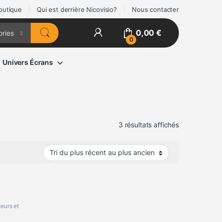
outique
Qui est derrière Nicovisio?
Nous contacter
0,00
€
0
Univers Écrans
Trié du plus 
3 résultats affichés
eurs et