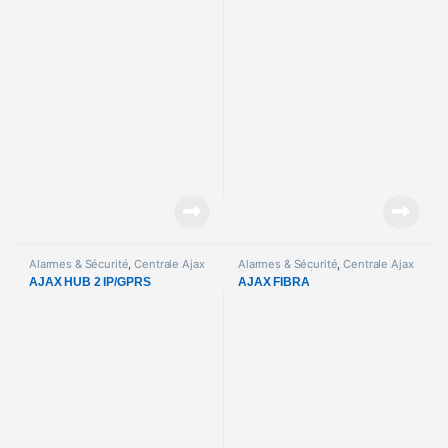
Alarmes & Sécurité
,
Centrale Ajax
Alarmes & Sécurité
,
Centrale Ajax
Fibra
,
Kit Système filaire
AJAX HUB 2 IP/GPRS
AJAX FIBRA