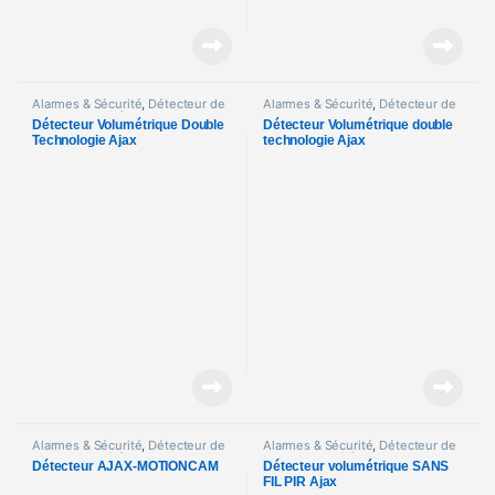
Alarmes & Sécurité
,
Détecteur de
Alarmes & Sécurité
,
Détecteur de
mouvement
,
Détecteurs et
mouvement
Détecteur Volumétrique Double
Détecteur Volumétrique double
Accessoires
Technologie Ajax
technologie Ajax
Alarmes & Sécurité
,
Détecteur de
Alarmes & Sécurité
,
Détecteur de
mouvement
,
Détecteurs et
mouvement
,
Détecteurs et
Détecteur AJAX-MOTIONCAM
Détecteur volumétrique SANS
Accessoires
Accessoires
FIL PIR Ajax