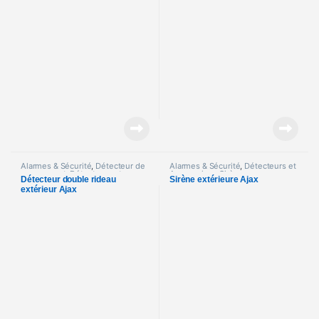
Alarmes & Sécurité
,
Détecteur de
Alarmes & Sécurité
,
Détecteurs et
mouvement
,
Détecteurs et
Accessoires
,
Sirènes
Détecteur double rideau
Sirène extérieure Ajax
Accessoires
extérieur Ajax