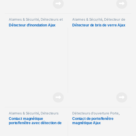
Alarmes & Sécurité
,
Détecteurs et
Alarmes & Sécurité
,
Détecteur de
Accessoires
mouvement
,
Détecteurs
Détecteur d’inondation Ajax
Détecteur de bris de verre Ajax
d'ouverture Porte
,
Détecteurs et
Accessoires
Alarmes & Sécurité
,
Détecteurs
Détecteurs d'ouverture Porte
,
d'ouverture Porte
Détecteurs et Accessoires
Contact magnétique
Contact de porte/fenêtre
porte/fenêtre avec détection de
magnétique Ajax
vibration et d’inclinaison Ajax