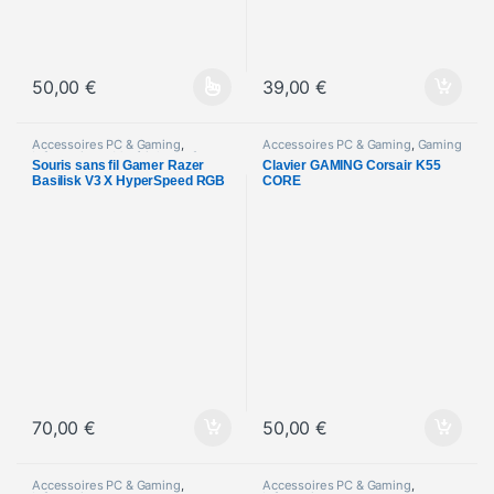
50,00
€
39,00
€
Ce produit a plusieurs variations. Les options peuvent être choisi
Accessoires PC & Gaming
,
Accessoires PC & Gaming
,
Gaming
Informatique
,
Matériels neufs
Souris sans fil Gamer Razer
Clavier GAMING Corsair K55
Basilisk V3 X HyperSpeed RGB
CORE
70,00
€
50,00
€
Accessoires PC & Gaming
,
Accessoires PC & Gaming
,