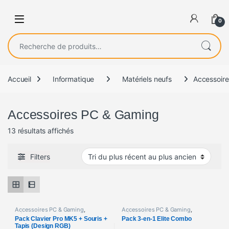
0
Recherche pour :
Accueil
Informatique
Matériels neufs
Accessoir
Accessoires PC & Gaming
Trié du plus récent au plus ancien
13 résultats affichés
Filters
Accessoires PC & Gaming
,
Accessoires PC & Gaming
,
Informatique
Informatique
Pack Clavier Pro MK5 + Souris +
Pack 3-en-1 Elite Combo
Tapis (Design RGB)