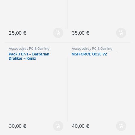
25,00
€
35,00
€
Accessoires PC & Gaming
,
Accessoires PC & Gaming
,
Informatique
Gaming
,
Informatique
,
Manettes
,
Pack 3 En 1 – Barbarian
MSI FORCE GC20 V2
PC / Smartphone
Drakkar – Konix
30,00
€
40,00
€