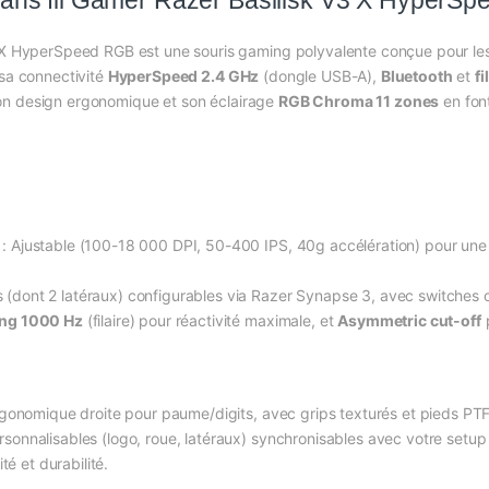
sans fil Gamer Razer Basilisk V3 X HyperS
3 X HyperSpeed RGB est une souris gaming polyvalente conçue pour les 
 sa connectivité
HyperSpeed 2.4 GHz
(dongle USB-A),
Bluetooth
et
f
on design ergonomique et son éclairage
RGB Chroma 11 zones
en fon
: Ajustable (100-18 000 DPI, 50-400 IPS, 40g accélération) pour une 
 (dont 2 latéraux) configurables via Razer Synapse 3, avec switches op
ing 1000 Hz
(filaire) pour réactivité maximale, et
Asymmetric cut-off
p
gonomique droite pour paume/digits, avec grips texturés et pieds PTFE
rsonnalisables (logo, roue, latéraux) synchronisables avec votre setup
ité et durabilité.