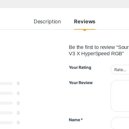
Description
Reviews
Be the first to review “Sou
V3 X HyperSpeed RGB”
Your Rating
Your Review
0
0
0
0
Name
*
0