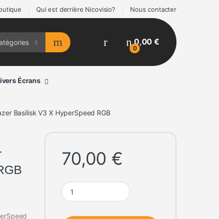
outique
Qui est derrière Nicovisio?
Nous contacter
0,00
€
0
ivers Écrans
Razer Basilisk V3 X HyperSpeed RGB
r
70,00
€
 RGB
Souris sans fil Gamer Razer Basilisk V3 X HyperS
yperSpeed