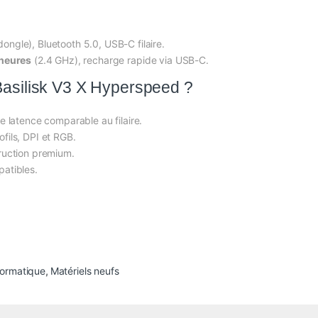
ngle), Bluetooth 5.0, USB-C filaire.
heures
(2.4 GHz), recharge rapide via USB-C.
Basilisk V3 X Hyperspeed ?
 latence comparable au filaire.
fils, DPI et RGB.
ruction premium.
atibles.
formatique
,
Matériels neufs