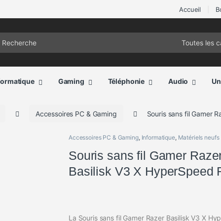
Accueil
B
ch for:
formatique
Gaming
Téléphonie
Audio
Un
Accessoires PC & Gaming
Souris sans fil Gamer 
Accessoires PC & Gaming
,
Informatique
,
Matériels neufs
Souris sans fil Gamer Raze
Basilisk V3 X HyperSpeed
La Souris sans fil Gamer Razer Basilisk V3 X H