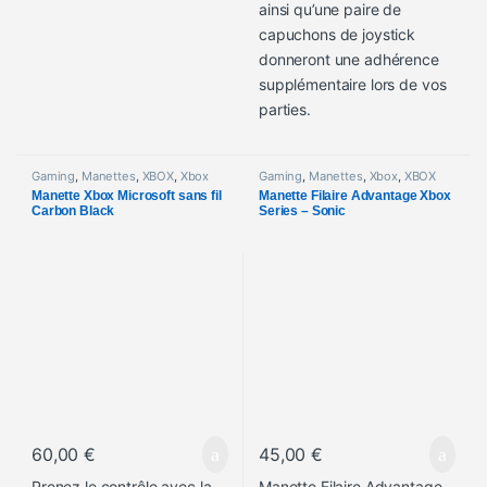
ainsi qu’une paire de
capuchons de joystick
donneront une adhérence
supplémentaire lors de vos
parties.
Gaming
,
Manettes
,
XBOX
,
Xbox
Gaming
,
Manettes
,
Xbox
,
XBOX
Manette Xbox Microsoft sans fil
Manette Filaire Advantage Xbox
Carbon Black
Series – Sonic
60,00
€
45,00
€
Prenez le contrôle avec la
Manette Filaire Advantage