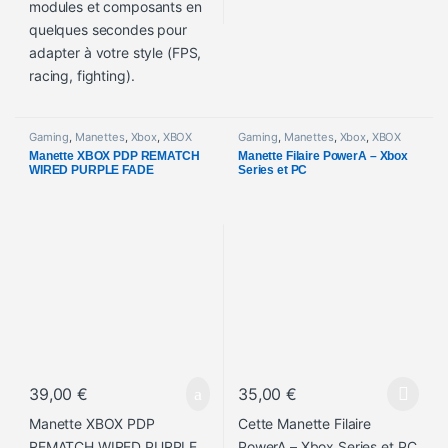
modules et composants en
quelques secondes pour
adapter à votre style (FPS,
racing, fighting).
Gaming
,
Manettes
,
Xbox
,
XBOX
Gaming
,
Manettes
,
Xbox
,
XBOX
Manette XBOX PDP REMATCH
Manette Filaire PowerA – Xbox
WIRED PURPLE FADE
Series et PC
39,00
€
35,00
€
Ce produit a plusieurs variations
Manette XBOX PDP
Cette Manette Filaire
REMATCH WIRED PURPLE
PowerA – Xbox Series et PC