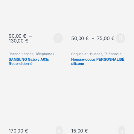
90,00
€
–
Plage de
50,00
€
–
75,00
€
Plage de prix : 90,00 € à 130,00 €
130,00
€
Ce produit a plusieurs variations. Les options peuvent être choisi
Ce produit a plusieurs variations
Reconditionnés
,
Téléphone /
Coques et Housses
,
Téléphonie
Smartphone
,
Téléphonie
SAMSUNG Galaxy A03s
Housse-coque PERSONNALISÉ
Reconditionné
silicone
170,00
€
15,00
€