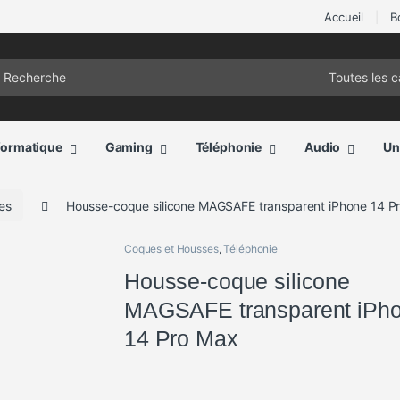
Accueil
B
ch for:
formatique
Gaming
Téléphonie
Audio
Un
es
Housse-coque silicone MAGSAFE transparent iPhone 14 P
Coques et Housses
,
Téléphonie
Housse-coque silicone
MAGSAFE transparent iPh
14 Pro Max