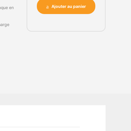
Ajouter au panier
oque en
harge