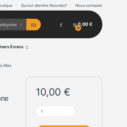
outique
Qui est derrière Nicovisio?
Nous contacter
0,00
€
0
ivers Écrans
ro Max
10,00
€
one
Housse-coque silicone MAGSAFE transparent iPho