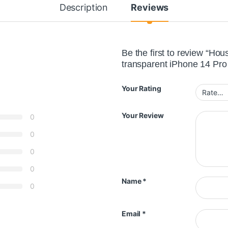
Description
Reviews
Be the first to review “H
transparent iPhone 14 Pr
Your Rating
Your Review
0
0
0
0
Name
*
0
Email
*