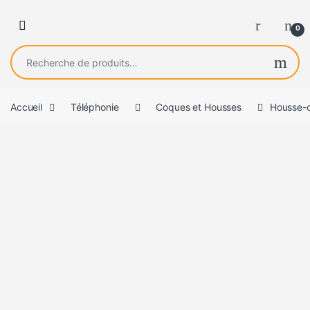
0
Recherche pour :
Accueil
Téléphonie
Coques et Housses
Housse-c