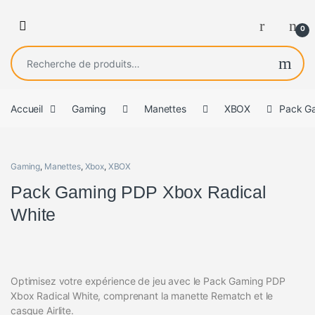
0
Recherche pour :
Accueil
Gaming
Manettes
XBOX
Pack Ga
Gaming
,
Manettes
,
Xbox
,
XBOX
Pack Gaming PDP Xbox Radical
White
Optimisez votre expérience de jeu avec le Pack Gaming PDP
Xbox Radical White, comprenant la manette Rematch et le
casque Airlite.