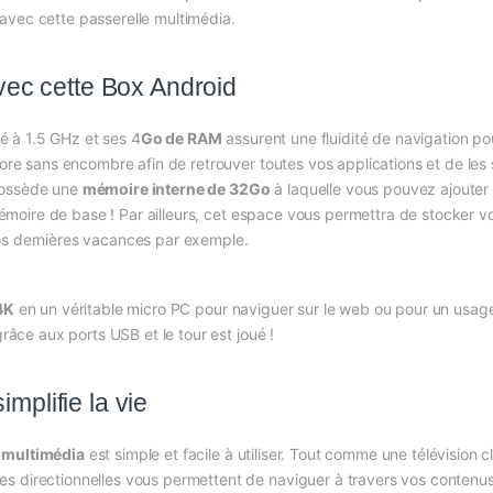
avec cette passerelle multimédia.
 avec cette Box Android
 à 1.5 GHz et ses 4
Go de RAM
assurent une fluidité de navigation pou
Store sans encombre afin de retrouver toutes vos applications et de l
possède une
mémoire interne de 32Go
à laquelle vous pouvez ajouter
a mémoire de base ! Par ailleurs, cet espace vous permettra de stocker
os dernières vacances par exemple.
4K
en un véritable micro PC pour naviguer sur le web ou pour un usage p
grâce aux ports USB et le tour est joué !
mplifie la vie
r multimédia
est simple et facile à utiliser. Tout comme une télévisio
s directionnelles vous permettent de naviguer à travers vos contenus