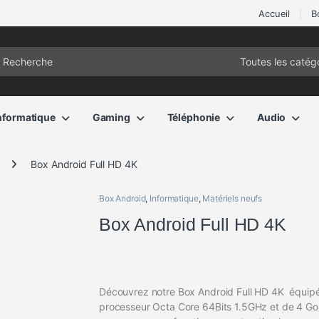
Accueil
B
ch for:
nformatique
Gaming
Téléphonie
Audio
Box Android Full HD 4K
Box Android
,
Informatique
,
Matériels neufs
Box Android Full HD 4K
Découvrez notre Box Android Full HD 4K équipé
processeur Octa Core 64Bits 1.5GHz et de 4 G