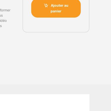
Ajouter au
sformer
panier
us
vidéo
es