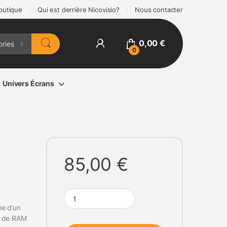
outique
Qui est derrière Nicovisio?
Nous contacter
0,00
€
0
Univers Écrans
85,00
€
Box Android Full HD 4K quantity
e d’un
o de RAM