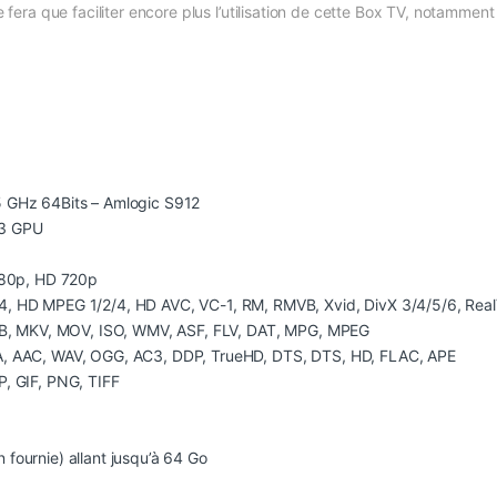
ne fera que faciliter encore plus l’utilisation de cette Box TV, notammen
5 GHz 64Bits – Amlogic S912
P3 GPU
1080p, HD 720p
4, HD MPEG 1/2/4, HD AVC, VC-1, RM, RMVB, Xvid, DivX 3/4/5/6, Rea
VOB, MKV, MOV, ISO, WMV, ASF, FLV, DAT, MPG, MPEG
A, AAC, WAV, OGG, AC3, DDP, TrueHD, DTS, DTS, HD, FLAC, APE
P, GIF, PNG, TIFF
fournie) allant jusqu’à 64 Go