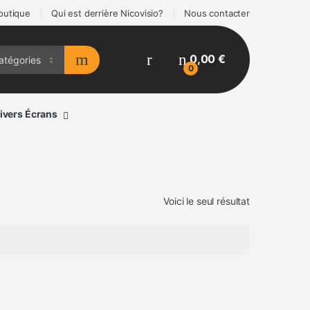
outique
Qui est derrière Nicovisio?
Nous contacter
0,00
€
0
ivers Écrans
Voici le seul résultat