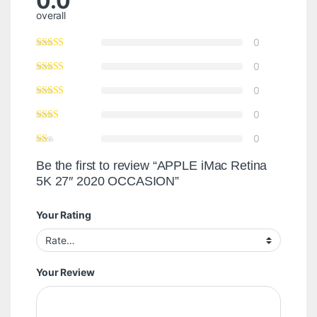
0.0
overall
0
0
0
0
0
Be the first to review “APPLE iMac Retina
5K 27″ 2020 OCCASION”
Your Rating
Your Review