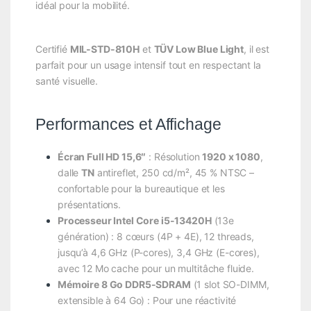
idéal pour la mobilité.
Certifié
MIL-STD-810H
et
TÜV Low Blue Light
, il est
parfait pour un usage intensif tout en respectant la
santé visuelle.
Performances et Affichage
Écran Full HD 15,6″
: Résolution
1920 x 1080
,
dalle
TN
antireflet, 250 cd/m², 45 % NTSC –
confortable pour la bureautique et les
présentations.
Processeur Intel Core i5-13420H
(13e
génération) : 8 cœurs (4P + 4E), 12 threads,
jusqu’à 4,6 GHz (P-cores), 3,4 GHz (E-cores),
avec 12 Mo cache pour un multitâche fluide.
Mémoire 8 Go DDR5-SDRAM
(1 slot SO-DIMM,
extensible à 64 Go) : Pour une réactivité