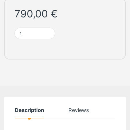
790,00
€
ASUS ExpertBook P1503CVA-S70015W quantity
Description
Reviews