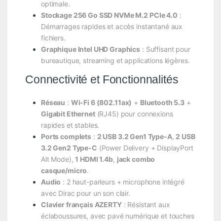
optimale.
Stockage 256 Go SSD NVMe M.2 PCIe 4.0
:
Démarrages rapides et accès instantané aux
fichiers.
Graphique Intel UHD Graphics
: Suffisant pour
bureautique, streaming et applications légères.
Connectivité et Fonctionnalités
Réseau
:
Wi-Fi 6 (802.11ax)
+
Bluetooth 5.3
+
Gigabit Ethernet
(RJ45) pour connexions
rapides et stables.
Ports complets
:
2 USB 3.2 Gen1 Type-A
,
2 USB
3.2 Gen2 Type-C
(Power Delivery + DisplayPort
Alt Mode),
1 HDMI 1.4b
,
jack combo
casque/micro
.
Audio
: 2 haut-parleurs + microphone intégré
avec Dirac pour un son clair.
Clavier français AZERTY
: Résistant aux
éclaboussures, avec pavé numérique et touches