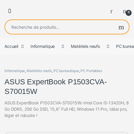
0
Recherche pour :
Accueil
Informatique
Matériels neufs
PC burea
Informatique
,
Matériels neufs
,
PC bureautique
,
PC Portables
ASUS ExpertBook P1503CVA-
S70015W
ASUS ExpertBook P1503CVA-S70015W:-Intel Core i5-13420H, 8
Go DDR5, 256 Go SSD, 15,6″ Full HD, Windows 11 Pro, Idéal pro,
léger et robuste !