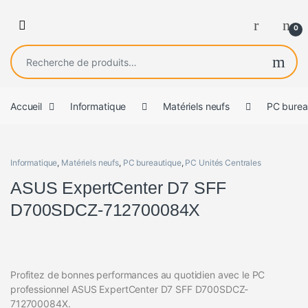
0
Recherche pour :
Accueil
Informatique
Matériels neufs
PC burea
Informatique
,
Matériels neufs
,
PC bureautique
,
PC Unités Centrales
ASUS ExpertCenter D7 SFF
D700SDCZ-712700084X
Profitez de bonnes performances au quotidien avec le PC
professionnel ASUS ExpertCenter D7 SFF D700SDCZ-
712700084X.