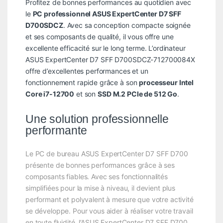
Profitez de bonnes performances au quotidien avec
le
PC professionnel ASUS ExpertCenter D7 SFF
D700SDCZ
. Avec sa conception compacte soignée
et ses composants de qualité, il vous offre une
excellente efficacité sur le long terme. L’ordinateur
ASUS ExpertCenter D7 SFF D700SDCZ-712700084X
offre d’excellentes performances et un
fonctionnement rapide grâce à son
processeur Intel
Core i7-12700
et son
SSD M.2 PCIe de 512 Go
.
Une solution professionnelle
performante
Le PC de bureau ASUS ExpertCenter D7 SFF D700
présente de bonnes performances grâce à ses
composants fiables. Avec ses fonctionnalités
simplifiées pour la mise à niveau, il devient plus
performant et polyvalent à mesure que votre activité
se développe. Pour vous aider à réaliser votre travail
en toute fluidité, l’ASUS ExpertCenter D7 SFF D700