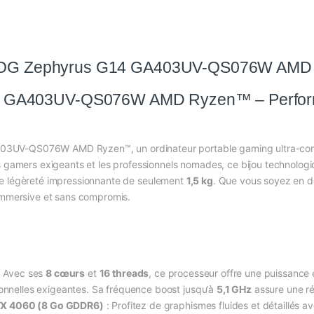
OG Zephyrus G14 GA403UV-QS076W AMD
GA403UV-QS076W AMD Ryzen™ – Performan
3UV-QS076W AMD Ryzen™, un ordinateur portable gaming ultra-compa
s gamers exigeants et les professionnels nomades, ce bijou technologi
ne légèreté impressionnante de seulement
1,5 kg
. Que vous soyez en d
 immersive et sans compromis.
: Avec ses
8 cœurs
et
16 threads
, ce processeur offre une puissance 
ionnelles exigeantes. Sa fréquence boost jusqu’à
5,1 GHz
assure une ré
TX 4060 (8 Go GDDR6)
: Profitez de graphismes fluides et détaillés a