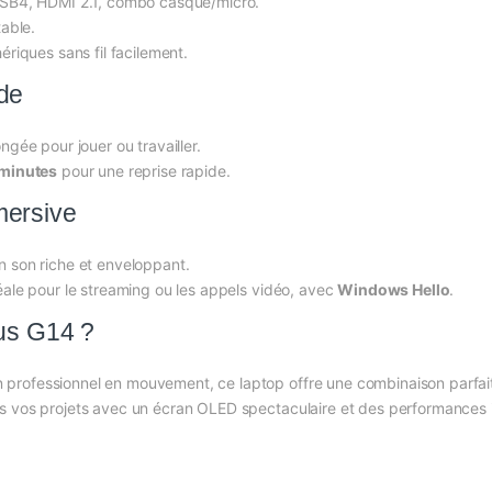
SB4, HDMI 2.1, combo casque/micro.
able.
riques sans fil facilement.
de
gée pour jouer ou travailler.
 minutes
pour une reprise rapide.
mersive
n son riche et enveloppant.
éale pour le streaming ou les appels vidéo, avec
Windows Hello
.
rus G14 ?
rofessionnel en mouvement, ce laptop offre une combinaison parfaite 
s vos projets avec un écran OLED spectaculaire et des performances 