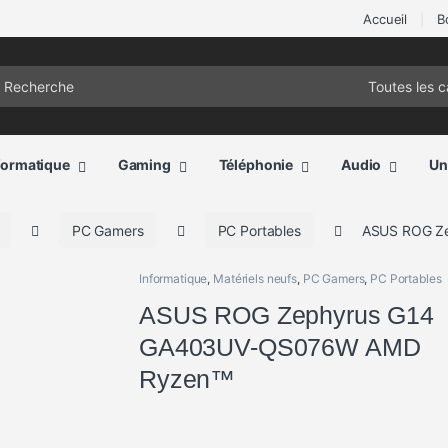
Accueil
B
ch for:
formatique
Gaming
Téléphonie
Audio
Un
PC Gamers
PC Portables
ASUS ROG Z
Informatique
,
Matériels neufs
,
PC Gamers
,
PC Portables
ASUS ROG Zephyrus G14
GA403UV-QS076W AMD
Ryzen™