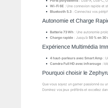
Ports polyvalents
: USB-A, USB-C, U
Wi-Fi 6E
: Une connexion rapide et st
Bluetooth 5.3
: Connectez vos périphé
Autonomie et Charge Rapi
Batterie 73 Wh
: Une autonomie prolon
Charge rapide
: Jusqu’à
50 % en 30
Expérience Multimédia Im
4 haut-parleurs avec Smart Amp
: U
Caméra Full HD avec infrarouge
: Id
Pourquoi choisir le Zephy
Que vous soyez un gamer passionné ou un p
Dominez vos jeux préférés et excellez dan