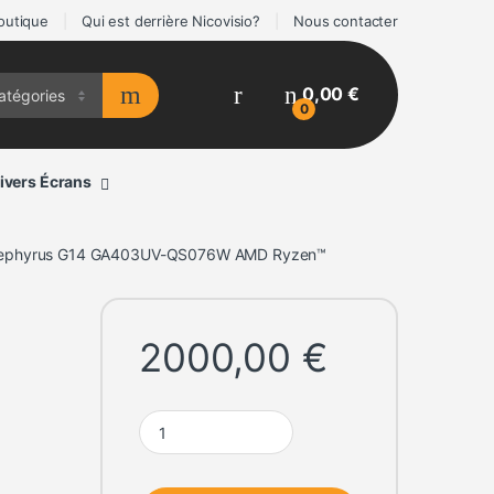
outique
Qui est derrière Nicovisio?
Nous contacter
0,00
€
0
ivers Écrans
ephyrus G14 GA403UV-QS076W AMD Ryzen™
2000,00
€
ASUS ROG Zephyrus G14 GA403UV-QS076W AMD 