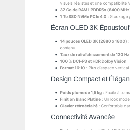
visuels réalistes et une compatibilité 
32 Go de RAM LPDDR5x (6400 MHz
1 To SSD NVMe PCIe 4.0
: Stockage g
Écran OLED 3K Époustouf
14 pouces OLED 3K (2880 x 1800)
:
contenu.
Taux de rafraîchissement de 120 Hz
100 % DCI-P3 et HDR Dolby Vision
: 
Format 16:10
: Plus d’espace vertical
Design Compact et Élégan
Poids plume de 1,5 kg
: Facile à tran
Finition Blanc Platine
: Un look mode
Clavier rétroéclairé
: Confortable dan
Connectivité Avancée