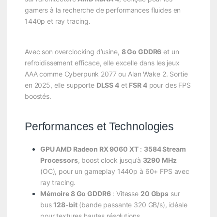
gamers à la recherche de performances fluides en
1440p et ray tracing.
Avec son overclocking d’usine,
8 Go GDDR6
et un
refroidissement efficace, elle excelle dans les jeux
AAA comme Cyberpunk 2077 ou Alan Wake 2. Sortie
en 2025, elle supporte
DLSS 4
et
FSR 4
pour des FPS
boostés.
Performances et Technologies
GPU AMD Radeon RX 9060 XT
:
3584 Stream
Processors
, boost clock jusqu’à
3290 MHz
(OC), pour un gameplay 1440p à 60+ FPS avec
ray tracing.
Mémoire 8 Go GDDR6
: Vitesse
20 Gbps
sur
bus
128-bit
(bande passante 320 GB/s), idéale
pour textures hautes résolutions.