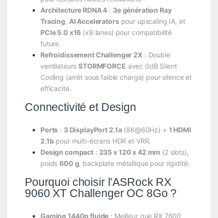
Architecture RDNA 4
:
3e génération Ray
Tracing
,
AI Accelerators
pour upscaling IA, et
PCIe 5.0 x16
(x8 lanes) pour compatibilité
future.
Refroidissement Challenger 2X
: Double
ventilateurs
STORMFORCE
avec 0dB Silent
Cooling (arrêt sous faible charge) pour silence et
efficacité.
Connectivité et Design
Ports
:
3 DisplayPort 2.1a
(8K@60Hz) +
1 HDMI
2.1b
pour multi-écrans HDR et VRR.
Design compact
:
235 x 120 x 42 mm
(2 slots),
poids
600 g
, backplate métallique pour rigidité.
Pourquoi choisir l’ASRock RX
9060 XT Challenger OC 8Go ?
Gaming 1440p fluide
: Meilleur que RX 7600