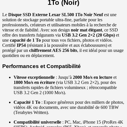
1To (Noir)
Le
Disque SSD Externe Lexar SL500 1To Noir Neuf
est une
solution de stockage portable ultra-fine, parfaite pour les
professionnels, créateurs et utilisateurs mobiles à la recherche de
vitesse et de fiabilité. Avec son design
noir mat élégant
, ce SSD
offre des transferts fulgurants via
USB 3.2 Gen 2×2 (20 Gbps)
et
une
capacité de 1 To
pour tous vos fichiers, photos et vidéos.
Certifié
IP54
(résistant à la poussière et aux éclaboussures) et
protégé par un
chiffrement AES 256 bits
, il est idéal pour un usage
quotidien ou en déplacement.
Performances et Compatibilité
Vitesse exceptionnelle
: Jusqu’à
2000 Mo/s en lecture
et
1800 Mo/s en écriture
(via USB 3.2 Gen 2×2), pour des
transferts rapides de fichiers volumineux ; rétrocompatible
USB 3.2 Gen 2 (1000 Mo/s).
Capacité 1 To
: Espace généreux pour des milliers de photos,
vidéos 4K ou documents, avec une durabilité de 600 TBW
(Terabytes Written).
Compatibilité universelle
: PC, Mac, iPhone 15 (ProRes 4K