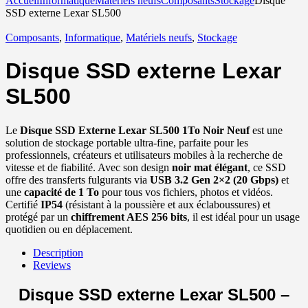
Accueil
Informatique
Matériels neufs
Composants
Stockage
Disque
SSD externe Lexar SL500
Composants
,
Informatique
,
Matériels neufs
,
Stockage
Disque SSD externe Lexar
SL500
Le
Disque SSD Externe Lexar SL500 1To Noir Neuf
est une
solution de stockage portable ultra-fine, parfaite pour les
professionnels, créateurs et utilisateurs mobiles à la recherche de
vitesse et de fiabilité. Avec son design
noir mat élégant
, ce SSD
offre des transferts fulgurants via
USB 3.2 Gen 2×2 (20 Gbps)
et
une
capacité de 1 To
pour tous vos fichiers, photos et vidéos.
Certifié
IP54
(résistant à la poussière et aux éclaboussures) et
protégé par un
chiffrement AES 256 bits
, il est idéal pour un usage
quotidien ou en déplacement.
Description
Reviews
Disque SSD externe
Lexar
SL500
–