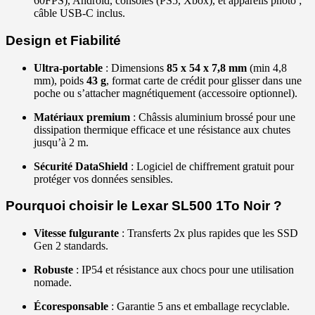
60FPS), Android, consoles (PS5, Xbox), et appareils photo ;
câble USB-C inclus.
Design et Fiabilité
Ultra-portable
: Dimensions
85 x 54 x 7,8 mm
(min 4,8
mm), poids
43 g
, format carte de crédit pour glisser dans une
poche ou s’attacher magnétiquement (accessoire optionnel).
Matériaux premium
: Châssis aluminium brossé pour une
dissipation thermique efficace et une résistance aux chutes
jusqu’à 2 m.
Sécurité DataShield
: Logiciel de chiffrement gratuit pour
protéger vos données sensibles.
Pourquoi choisir le Lexar SL500 1To Noir ?
Vitesse fulgurante
: Transferts 2x plus rapides que les SSD
Gen 2 standards.
Robuste
: IP54 et résistance aux chocs pour une utilisation
nomade.
Écoresponsable
: Garantie 5 ans et emballage recyclable.