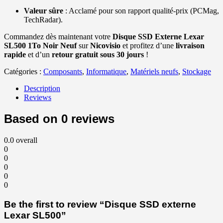
Valeur sûre
: Acclamé pour son rapport qualité-prix (PCMag,
TechRadar).
Commandez dès maintenant votre
Disque SSD Externe Lexar
SL500 1To Noir Neuf
sur
Nicovisio
et profitez d’une
livraison
rapide
et d’un
retour gratuit sous 30 jours
!
Catégories :
Composants
,
Informatique
,
Matériels neufs
,
Stockage
Description
Reviews
Based on 0 reviews
0.0
overall
0
0
0
0
0
Be the first to review “Disque SSD externe
Lexar SL500”