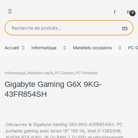
0
Recherche pour :
Accueil
Informatique
Matériels occasions
PC 
Informatique
,
Matériels neufs
,
PC Gamers
,
PC Portables
Gigabyte Gaming G6X 9KG-
43FR854SH
Découvrez le Gigabyte Gaming G6X 9KG-43FR854SH : PC
portable gaming avec écran 16″ 165 Hz, Intel i7-13650HX,
NVIDIA RTX 4060, 16 Go RAM, 1 To SSD, et refroidissement