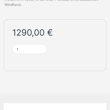
Windforce.
1290,00
€
Gigabyte Gaming G6X 9KG-43FR854SH quantity