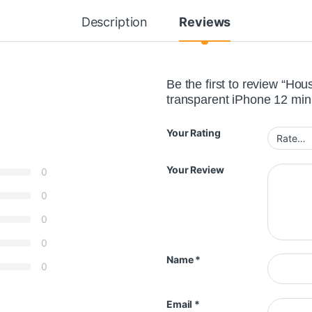
Description
Reviews
Be the first to review “H
transparent iPhone 12 min
Your Rating
Your Review
0
0
0
0
Name
*
0
Email
*