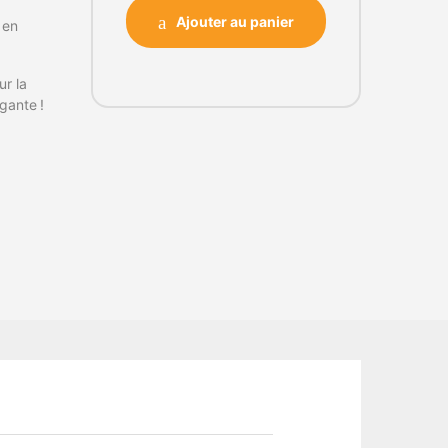
Ajouter au panier
 en
ur la
gante !