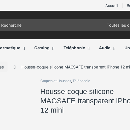
Accueil
B
ch for:
formatique
Gaming
Téléphonie
Audio
Un
es
Housse-coque silicone MAGSAFE transparent iPhone 12 mi
Coques et Housses
,
Téléphonie
Housse-coque silicone
MAGSAFE transparent iPh
12 mini