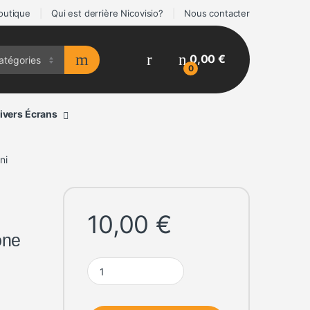
outique
Qui est derrière Nicovisio?
Nous contacter
0,00
€
0
ivers Écrans
ni
10,00
€
one
Housse-coque silicone MAGSAFE transparent iPhon