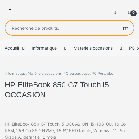
0
Recherche pour :
Accueil
Informatique
Matériels occasions
PC b
Informatique
,
Matériels occasions
,
PC bureautique
,
PC Portables
HP EliteBook 850 G7 Touch i5
OCCASION
HP EliteBook 850 G7 Touch i5 OCCASION: i5-10310U, 16 Go
RAM, 256 Go SSD NVMe, 15,6\” FHD tactile, Windows 11 Pro.
Grade A, garantie 12 mois