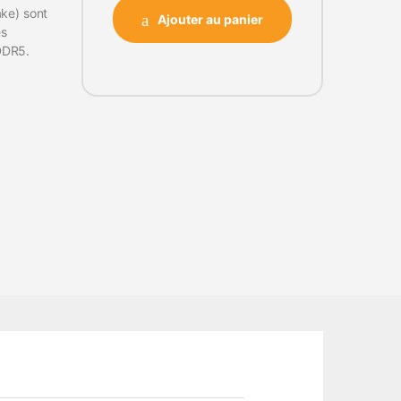
ake) sont
Ajouter au panier
es
DDR5.