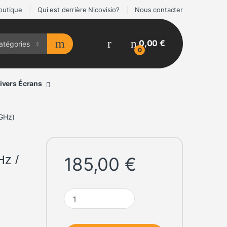
outique
Qui est derrière Nicovisio?
Nous contacter
0,00
€
0
ivers Écrans
 GHz)
Hz /
185,00
€
Intel Core i5-12400F (2.5 GHz / 4.4 GHz) quantity