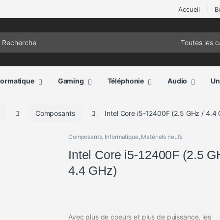
Accueil
B
ch for:
formatique
Gaming
Téléphonie
Audio
Un
Composants
Intel Core i5-12400F (2.5 GHz / 4.4
Composants
,
Informatique
,
Matériels neufs
Intel Core i5-12400F (2.5 G
4.4 GHz)
Avec plus de coeurs et plus de puissance, les