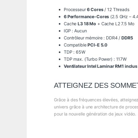
Processeur
6 Cores
/ 12 Threads
6 Performance-Cores
(2.5 GHz – 4.
Cache
L3 18 Mo
+ Cache L2 7.5 Mo
IGP : Aucun
Contrôleur mémoire : DDR4 /
DDR5
Compatible
PCI-E 5.0
TDP : 65W
TDP max. (Turbo Power) : 117W
Ventilateur Intel Laminar RM1 inclus
ATTEIGNEZ DES SOMME
Grâce à des fréquences élevées, atteignez
univers grâce à une architecture de proces
pour la nouvelle génération de jeux vidéo.