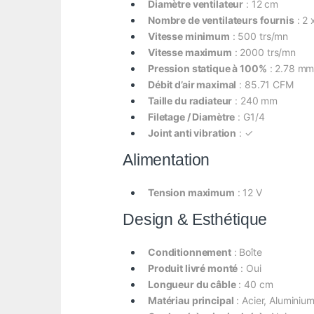
Diamètre ventilateur
: 12 cm
Nombre de ventilateurs fournis
: 2
Vitesse minimum
: 500 trs/mn
Vitesse maximum
: 2000 trs/mn
Pression statique à 100%
: 2.78 m
Débit d’air maximal
: 85.71 CFM
Taille du radiateur
: 240 mm
Filetage / Diamètre
: G1/4
Joint anti vibration
: ✓
Alimentation
Tension maximum
: 12 V
Design & Esthétique
Conditionnement
: Boîte
Produit livré monté
: Oui
Longueur du câble
: 40 cm
Matériau principal
: Acier, Aluminiu