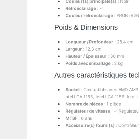
Couleur(s) principale(s)
: Noir
Rétroéclairage
: ✓
Couleur rétroéclairage
: ARGB (RGB
Poids & Dimensions
Longueur / Profondeur
: 28.4 cm
Largeur
: 12.3 cm
Hauteur / Épaisseur
: 30 mm
Poids avec emballage
: 2 kg
Autres caractéristiques te
Socket
: Compatible avec AMD AM3,
ntel LGA 1155, Intel LGA 1156, Intel 
Nombre de pièces
: 1 pièce
Régulateur de vitesse
: ✓ Régulateu
MTBF
: 6 ans
Accessoire(s) fourni(s)
: Contrôleur