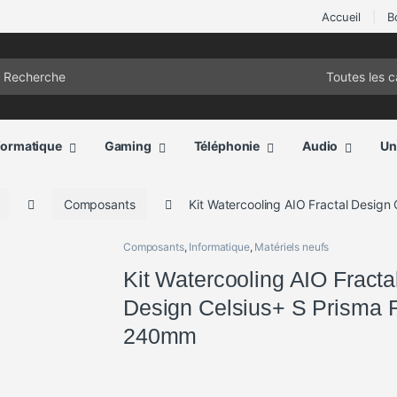
Accueil
B
ch for:
formatique
Gaming
Téléphonie
Audio
Un
Composants
Kit Watercooling AIO Fractal Desig
Composants
,
Informatique
,
Matériels neufs
Kit Watercooling AIO Fracta
Design Celsius+ S Prisma
240mm