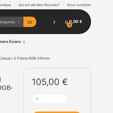
outique
Qui est derrière Nicovisio?
Nous contacter
0,00
€
0
ivers Écrans
n Celsius+ S Prisma RGB-240mm
l
105,00
€
 RGB-
Kit Watercooling AIO Fractal Design Celsius+ S 