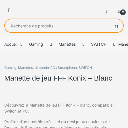
0
Recherche pour :
Accueil
Gaming
Manettes
SWITCH
Manet
Gaming
,
Manettes
,
Nintendo
,
PC / Smartphone
,
SWITCH
Manette de jeu FFF Konix – Blanc
Découvrez la Manette de jeu FFF Konix – blanc, compatible
Switch et PC.
Profitez d’un contrôle précis et du design aux couleurs de
l’équipe de France pour une expérience de jeu optimale.