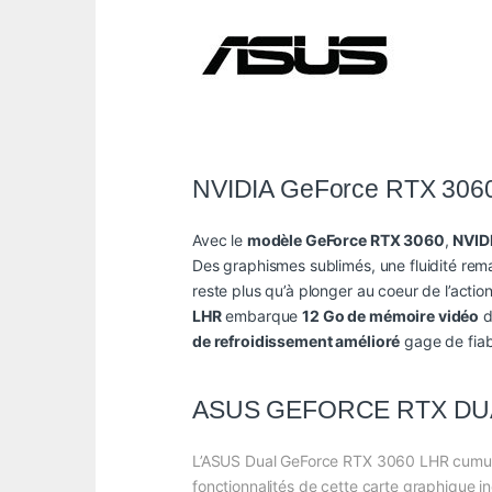
NVIDIA GeForce RTX 3060 :
Avec le
modèle GeForce RTX 3060
,
NVID
Des graphismes sublimés, une fluidité rema
reste plus qu’à plonger au coeur de l’acti
LHR
embarque
12 Go de mémoire vidéo
d
de refroidissement amélioré
gage de fiab
ASUS GEFORCE RTX DUA
L’ASUS Dual GeForce RTX 3060 LHR cumule d
fonctionnalités de cette carte graphique i