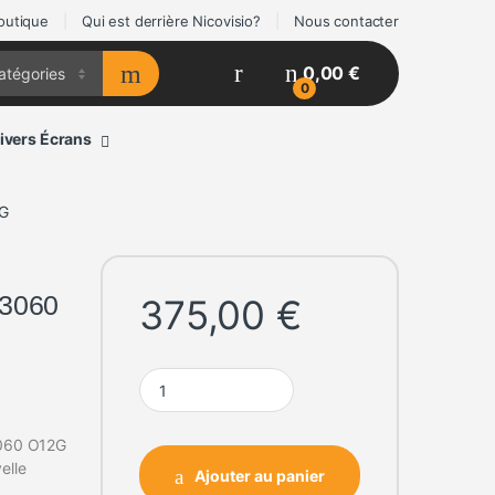
outique
Qui est derrière Nicovisio?
Nous contacter
0,00
€
0
ivers Écrans
2G
3060
375,00
€
ASUS DUAL GeForce RTX 3060 O12G quantity
3060 O12G
elle
Ajouter au panier