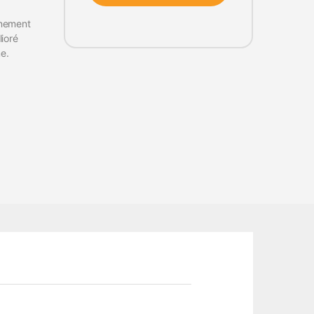
nnement
ioré
me.