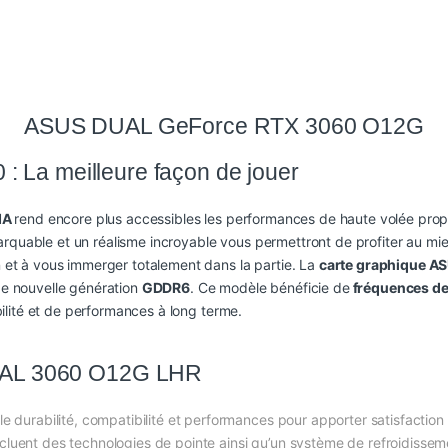
ASUS DUAL GeForce RTX 3060 O12G
 La meilleure façon de jouer
IA
rend encore plus accessibles les performances de haute volée pro
rquable et un réalisme incroyable vous permettront de profiter au mieu
on et à vous immerger totalement dans la partie. La
carte graphique A
e nouvelle génération
GDDR6
. Ce modèle bénéficie de
fréquences de
ilité et de performances à long terme.
L 3060 O12G LHR
urabilité, compatibilité et performances pour apporter satisfaction 
ncluent des technologies de pointe ainsi qu’un système de refroidisseme