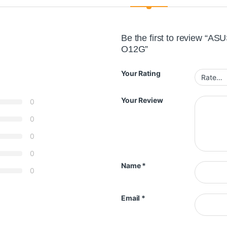
Be the first to review “
O12G”
Your Rating
Your Review
0
0
0
0
Name
*
0
Email
*