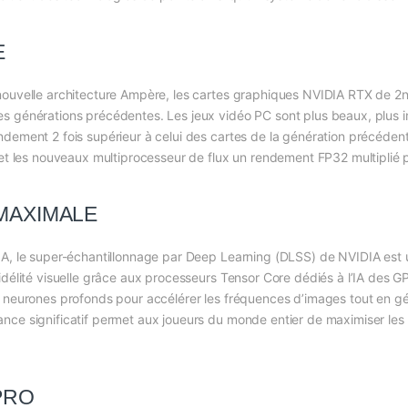
E
nouvelle architecture Ampère, les cartes graphiques NVIDIA RTX de 2n
s générations précédentes. Les jeux vidéo PC sont plus beaux, plus im
ndement 2 fois supérieur à celui des cartes de la génération précéde
 et les nouveaux multiprocesseur de flux un rendement FP32 multiplié p
MAXIMALE
IA, le super-échantillonnage par Deep Learning (DLSS) de NVIDIA est 
idélité visuelle grâce aux processeurs Tensor Core dédiés à l’IA des 
e neurones profonds pour accélérer les fréquences d’images tout en gé
nce significatif permet aux joueurs du monde entier de maximiser les
PRO