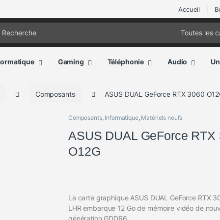
Accueil
B
ch for:
formatique
Gaming
Téléphonie
Audio
Un
Composants
ASUS DUAL GeForce RTX 3060 O1
Composants
,
Informatique
,
Matériels neufs
ASUS DUAL GeForce RTX 
O12G
La carte graphique ASUS DUAL GeForce RTX 
LHR embarque 12 Go de mémoire vidéo de nouv
génération GDDR6.